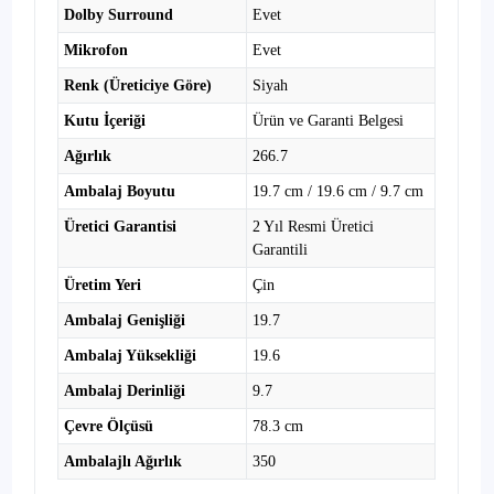
Dolby Surround
Evet
Mikrofon
Evet
Renk (Üreticiye Göre)
Siyah
Kutu İçeriği
Ürün ve Garanti Belgesi
Ağırlık
266.7
Ambalaj Boyutu
19.7 cm / 19.6 cm / 9.7 cm
Üretici Garantisi
2 Yıl Resmi Üretici
Garantili
Üretim Yeri
Çin
Ambalaj Genişliği
19.7
Ambalaj Yüksekliği
19.6
Ambalaj Derinliği
9.7
Çevre Ölçüsü
78.3 cm
Ambalajlı Ağırlık
350