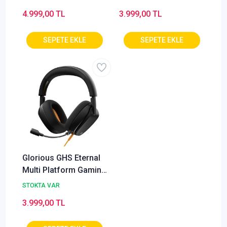
4.999,00 TL
3.999,00 TL
Glorious GHS Eternal
Multi Platform Gaming
Kulaklık-Siyah
STOKTA VAR
3.999,00 TL