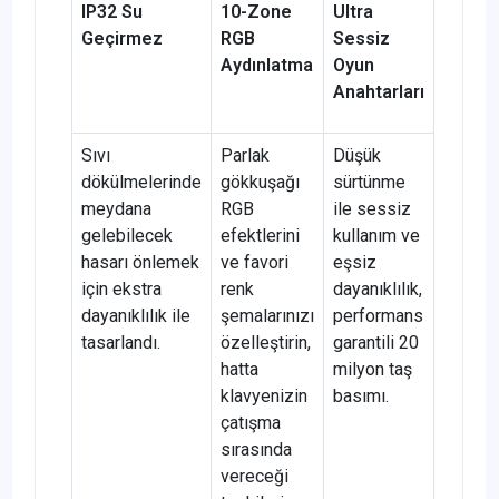
IP32 Su
10-Zone
Ultra
Geçirmez
RGB
Sessiz
Aydınlatma
Oyun
Anahtarları
Sıvı
Parlak
Düşük
dökülmelerinde
gökkuşağı
sürtünme
meydana
RGB
ile sessiz
gelebilecek
efektlerini
kullanım ve
hasarı önlemek
ve favori
eşsiz
için ekstra
renk
dayanıklılık,
dayanıklılık ile
şemalarınızı
performans
tasarlandı.
özelleştirin,
garantili 20
hatta
milyon taş
klavyenizin
basımı.
çatışma
sırasında
vereceği