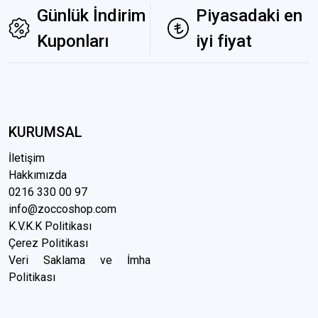
Günlük İndirim
Piyasadaki en
Kuponları
iyi fiyat
KURUMSAL
İletişim
Hakkımızda
0216 3
30 00 97
info@zoccoshop.com
K.V.K.K Politikası
Çerez Politikası
Veri Saklama ve İmha
Politikası