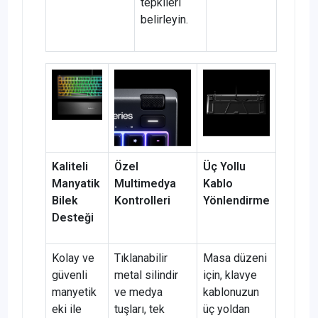
tepkileri
belirleyin.
Kaliteli
Özel
Üç Yollu
Manyatik
Multimedya
Kablo
Bilek
Kontrolleri
Yönlendirme
Desteği
Kolay ve
Tıklanabilir
Masa düzeni
güvenli
metal silindir
için, klavye
manyetik
ve medya
kablonuzun
eki ile
tuşları, tek
üç yoldan