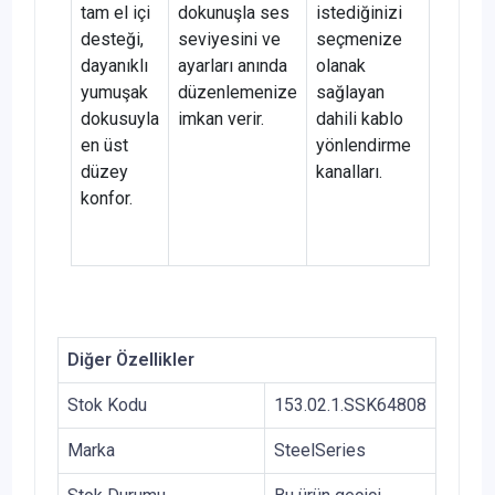
tam el içi
dokunuşla ses
istediğinizi
desteği,
seviyesini ve
seçmenize
dayanıklı
ayarları anında
olanak
yumuşak
düzenlemenize
sağlayan
dokusuyla
imkan verir.
dahili kablo
en üst
yönlendirme
düzey
kanalları.
konfor.
Diğer Özellikler
Stok Kodu
153.02.1.SSK64808
Marka
SteelSeries