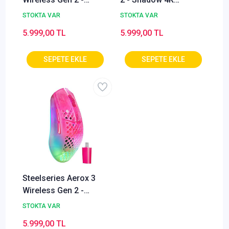
Ghost 4K Kablosuz
Kablosuz Gaming
STOKTA VAR
STOKTA VAR
Gaming Mouse
Mouse
5.999,00 TL
5.999,00 TL
Steelseries Aerox 3
Wireless Gen 2 -
Magenta Haze 4K
STOKTA VAR
Kablosuz Gaming
5.999,00 TL
Mouse