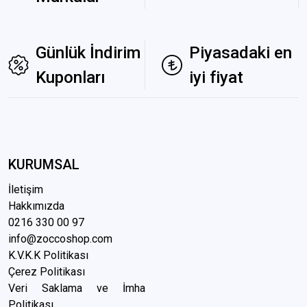
Günlük İndirim
Piyasadaki en
Kuponları
iyi fiyat
KURUMSAL
İletişim
Hakkımızda
0216 3
30 00 97
info@zoccoshop.com
K.V.K.K Politikası
Çerez Politikası
Veri Saklama ve İmha
Politikası