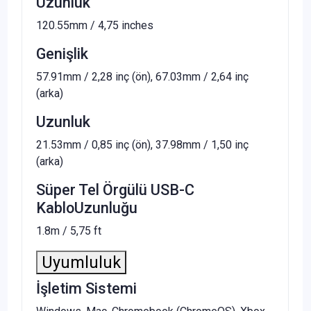
Uzunluk
120.55mm / 4,75 inches
Genişlik
57.91mm / 2,28 inç (ön), 67.03mm / 2,64 inç
(arka)
Uzunluk
21.53mm / 0,85 inç (ön), 37.98mm / 1,50 inç
(arka)
Süper Tel Örgülü USB-C
KabloUzunluğu
1.8m / 5,75 ft
Uyumluluk
İşletim Sistemi