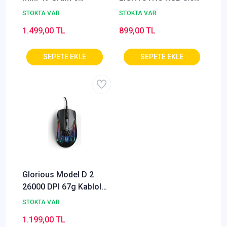
Düğmeli Kablolu
DPI Kablolu Oyuncu
STOKTA VAR
STOKTA VAR
Mouse Beyaz
Mouse - Mavi
1.499,00 TL
899,00 TL
(OUTLET)
Glorious Model D 2
26000 DPI 67g Kablolu
RGB Ergonomik
STOKTA VAR
Gaming Mouse ? Mat
1.199,00 TL
Siyah (GLO-MS-DV2-