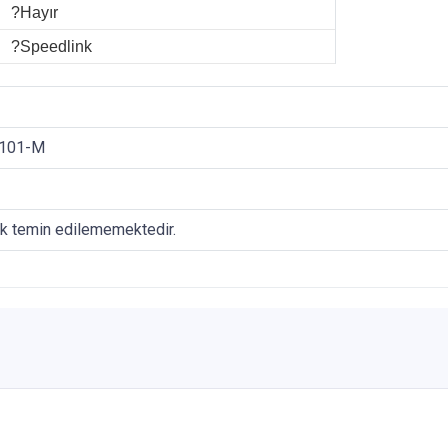
?Hayır
?Speedlink
0101-M
ak temin edilememektedir.