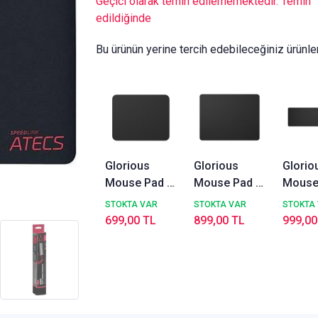
Geçici olarak temin edilememektedir. Temin
edildiğinde
Bu ürünün yerine tercih edebileceğiniz ürünle
Glorious
Glorious
Glorio
Mouse Pad 2
Mouse Pad 2
Mouse
Medium
XL Siyah 460
Geniş 
STOKTA VAR
STOKTA VAR
STOKTA
Siyah 255 x
× 355 × 3 mm
Siyah 
699,00 TL
899,00 TL
999,00
205 x 3 mm
280 ×