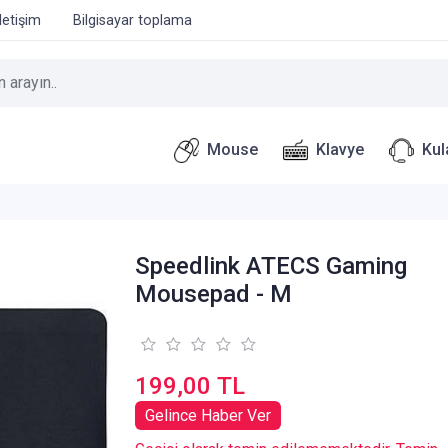
İletişim
Bilgisayar toplama
Mouse
Klavye
Kul
Speedlink ATECS Gaming
Mousepad - M
199,00 TL
Gelince Haber Ver