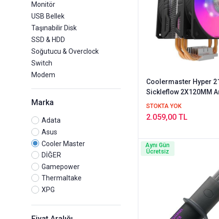
Monitör
USB Bellek
Taşınabilir Disk
SSD & HDD
Soğutucu & Overclock
Switch
Modem
Coolermaster Hyper 2
Sickleflow 2X120MM A
Marka
Fanlı Cpu Soğutucusu 
STOKTA YOK
212TK-18PA-R1
2.059,00 TL
Adata
Asus
Cooler Master
Aynı Gün
Ücretsiz
DİĞER
Gamepower
Thermaltake
XPG
Fiyat Aralığı