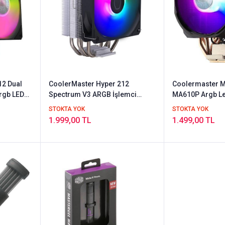
12 Dual
CoolerMaster Hyper 212
Coolermaster M
rgb LED
Spectrum V3 ARGB İşlemci
MA610P Argb L
RR-
Soğutucu
Fanlı Soğutucu
STOKTA YOK
STOKTA YOK
1.999,00 TL
1.499,00 TL