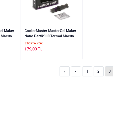
el Maker
CoolerMaster MasterGel Maker
l Macun
Nano Partiküllü Termal Macun
R2)
R2 (MGZ-NDSG-N15M-R2)
STOKTA YOK
(OUTLET)
179,00 TL
«
‹
1
2
3