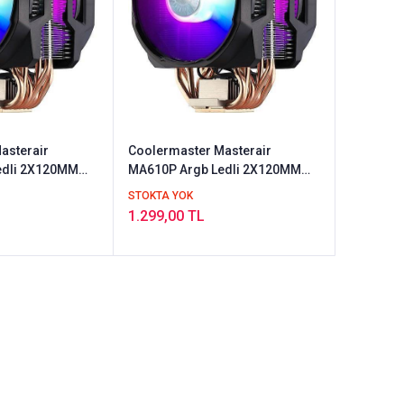
asterair
Coolermaster Masterair
edli 2X120MM
MA610P Argb Ledli 2X120MM
Fanlı Soğutucu (OUTLET)
STOKTA YOK
1.299,00 TL