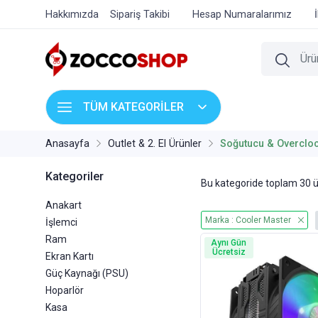
Hakkımızda
Sipariş Takibi
Hesap Numaralarımız
TÜM KATEGORİLER
Anasayfa
Outlet & 2. El Ürünler
Soğutucu & Overclo
Kategoriler
Bu kategoride toplam
30
ü
Anakart
Marka : Cooler Master
İşlemci
Ram
Aynı Gün
Ücretsiz
Ekran Kartı
Güç Kaynağı (PSU)
Hoparlör
Kasa