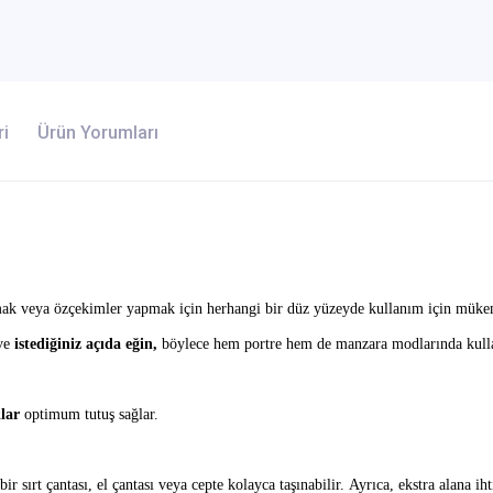
ri
Ürün Yorumları
ılmak veya özçekimler yapmak için herhangi bir düz yüzeyde kullanım için mük
ve
istediğiniz açıda eğin,
böylece hem portre hem de manzara modlarında kulla
klar
optimum tutuş sağlar.
bir sırt çantası, el çantası veya cepte kolayca taşınabilir.
Ayrıca, ekstra alana ih