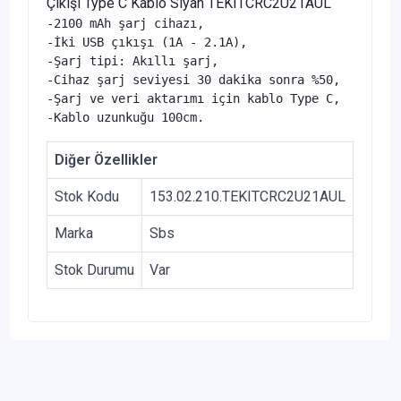
Çıkışı Type C Kablo Siyah TEKITCRC2U21AUL
-2100 mAh şarj cihazı,

-İki USB çıkışı (1A - 2.1A),

-Şarj tipi: Akıllı şarj,

-Cihaz şarj seviyesi 30 dakika sonra %50,

-Şarj ve veri aktarımı için kablo Type C,

-Kablo uzunkuğu 100cm.
Diğer Özellikler
Stok Kodu
153.02.210.TEKITCRC2U21AUL
Marka
Sbs
Stok Durumu
Var