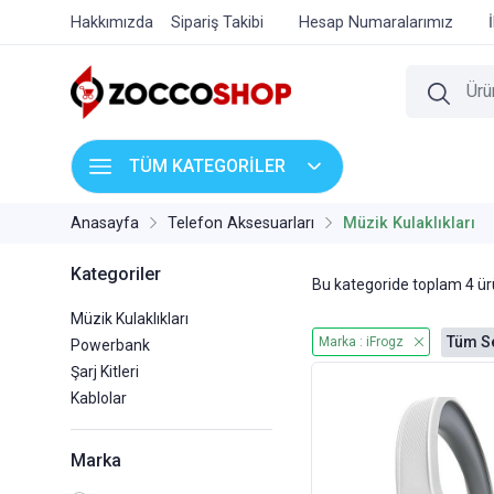
Hakkımızda
Sipariş Takibi
Hesap Numaralarımız
TÜM KATEGORİLER
Anasayfa
Telefon Aksesuarları
Müzik Kulaklıkları
Kategoriler
Bu kategoride toplam
4
ürü
Müzik Kulaklıkları
Tüm Se
Marka : iFrogz
Powerbank
Şarj Kitleri
Kablolar
Marka