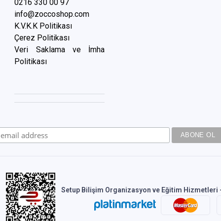
0216 3
30 00 97
info@zoccoshop.com
K.V.K.K Politikası
Çerez Politikası
Veri Saklama ve İmha
Politikası
Setup Bilişim Organizasyon ve Eğitim Hizmetleri -