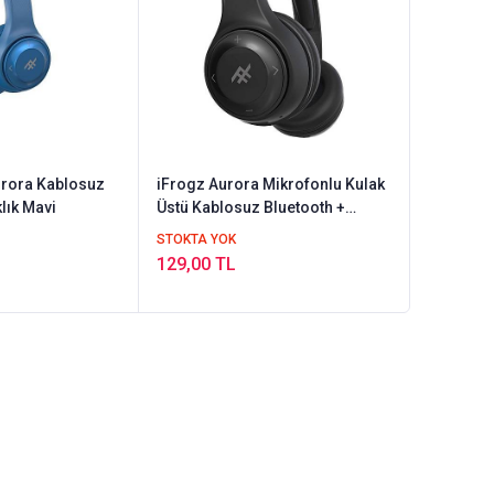
urora Kablosuz
iFrogz Aurora Mikrofonlu Kulak
lık Mavi
Üstü Kablosuz Bluetooth +
Kablolu Kulaklık - Siyah
STOKTA YOK
129,00 TL