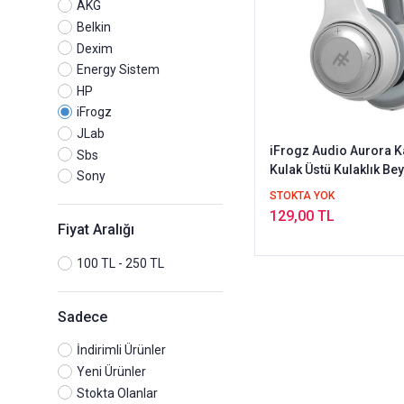
AKG
Belkin
Dexim
Energy Sistem
HP
iFrogz
JLab
iFrogz Audio Aurora 
Sbs
Kulak Üstü Kulaklık Be
Sony
STOKTA YOK
129,00 TL
Fiyat Aralığı
100 TL - 250 TL
Sadece
İndirimli Ürünler
Yeni Ürünler
Stokta Olanlar