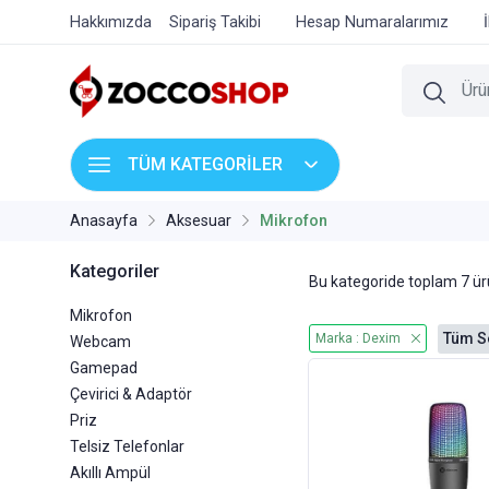
Hakkımızda
Sipariş Takibi
Hesap Numaralarımız
TÜM KATEGORİLER
Anasayfa
Aksesuar
Mikrofon
Kategoriler
Bu kategoride toplam
7
ürü
Mikrofon
Tüm Se
Marka : Dexim
Webcam
Gamepad
Çevirici & Adaptör
Priz
Telsiz Telefonlar
Akıllı Ampül