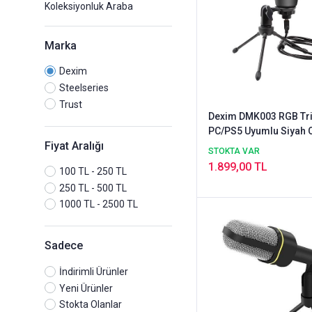
Koleksiyonluk Araba
Marka
Dexim
Steelseries
Trust
Dexim DMK003 RGB Tr
PC/PS5 Uyumlu Siyah 
Fiyat Aralığı
Yayıncı Mikrofonu
STOKTA VAR
1.899,00 TL
100 TL - 250 TL
250 TL - 500 TL
1000 TL - 2500 TL
Sadece
İndirimli Ürünler
Yeni Ürünler
Stokta Olanlar