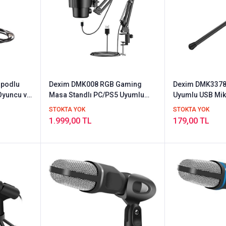
ipodlu
Dexim DMK008 RGB Gaming
Dexim DMK3378
Oyuncu ve
Masa Standlı PC/PS5 Uyumlu
Uyumlu USB Mik
Siyah Profesyonel Oyuncu ve
STOKTA YOK
STOKTA YOK
Yayıncı Mikrofonu
1.999,00 TL
179,00 TL