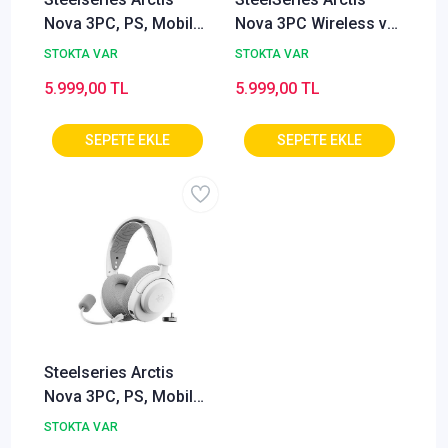
Nova 3PC, PS, Mobil
Nova 3PC Wireless ve
Uyumlu Kablosuz
Bluetooth Gaming
STOKTA VAR
STOKTA VAR
Wireless Gaming
Kulaklık - Lila
5.999,00 TL
5.999,00 TL
Kulaklık - Siyah
Steelseries Arctis
Nova 3PC, PS, Mobil
Uyumlu Kablosuz
STOKTA VAR
Wireless Gaming