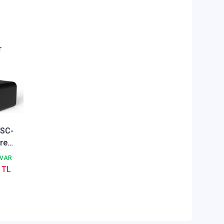
r
 SC-
re
ör
 VAR
 TL