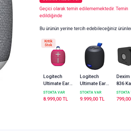
Geçici olarak temin edilememektedir. Temin
edildiğinde
Bu ürünün yerine tercih edebileceğiniz ürünle
Kritik
Stok
Logitech
Logitech
Dexim
Ultimate Ears
Ultimate Ears
836 Ka
Wonderboom
WONDERBOOM
Hoparl
STOKTA VAR
STOKTA VAR
STOKTA
4 Pembe
Play
8.999,00 TL
9.999,00 TL
799,00
Taşınabilir Su
Taşınabilir Su
Geçirmez
Geçirmez
Bluetooth
Bluetooth
Hoparlör
Hoparlör