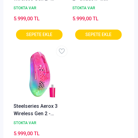
Ghost 4K Kablosuz
Kablosuz Gaming
STOKTA VAR
STOKTA VAR
Gaming Mouse
Mouse
5.999,00 TL
5.999,00 TL
Steelseries Aerox 3
Wireless Gen 2 -
Magenta Haze 4K
STOKTA VAR
Kablosuz Gaming
5.999,00 TL
Mouse