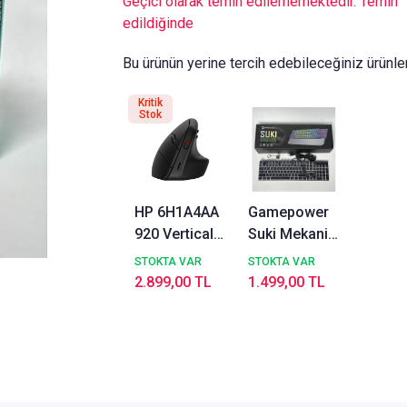
Geçici olarak temin edilememektedir. Temin
edildiğinde
Bu ürünün yerine tercih edebileceğiniz ürünle
Kritik
Stok
HP 6H1A4AA
Gamepower
920 Vertical
Suki Mekanik
Mouse
Kırmızı
STOKTA VAR
STOKTA VAR
(OUTLET)
Switch
2.899,00 TL
1.499,00 TL
Puding
Keycaps
Türkçe Q 104
Tuş USB
Gaming