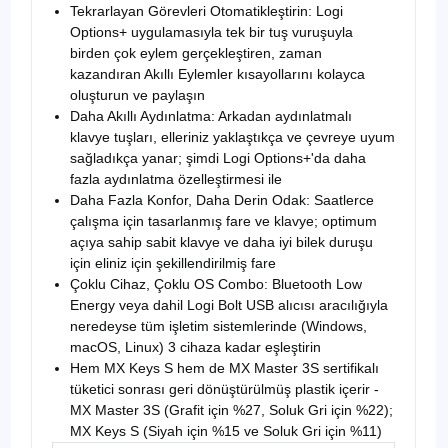
Tekrarlayan Görevleri Otomatikleştirin: Logi
Options+ uygulamasıyla tek bir tuş vuruşuyla
birden çok eylem gerçekleştiren, zaman
kazandıran Akıllı Eylemler kısayollarını kolayca
oluşturun ve paylaşın
Daha Akıllı Aydınlatma: Arkadan aydınlatmalı
klavye tuşları, elleriniz yaklaştıkça ve çevreye uyum
sağladıkça yanar; şimdi Logi Options+'da daha
fazla aydınlatma özelleştirmesi ile
Daha Fazla Konfor, Daha Derin Odak: Saatlerce
çalışma için tasarlanmış fare ve klavye; optimum
açıya sahip sabit klavye ve daha iyi bilek duruşu
için eliniz için şekillendirilmiş fare
Çoklu Cihaz, Çoklu OS Combo: Bluetooth Low
Energy veya dahil Logi Bolt USB alıcısı aracılığıyla
neredeyse tüm işletim sistemlerinde (Windows,
macOS, Linux) 3 cihaza kadar eşleştirin
Hem MX Keys S hem de MX Master 3S sertifikalı
tüketici sonrası geri dönüştürülmüş plastik içerir -
MX Master 3S (Grafit için %27, Soluk Gri için %22);
MX Keys S (Siyah için %15 ve Soluk Gri için %11)