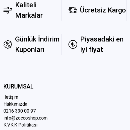
Kaliteli
Ücretsiz Kargo
Markalar
Günlük İndirim
Piyasadaki en
Kuponları
iyi fiyat
KURUMSAL
İletişim
Hakkımızda
0216 3
30 00 97
info@zoccoshop.com
K.V.K.K Politikası