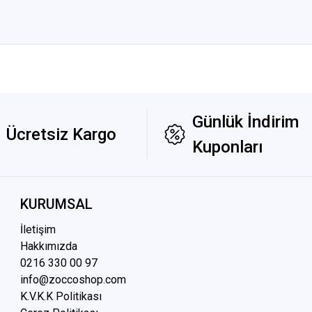
Günlük İndirim
Ücretsiz Kargo
Kuponları
KURUMSAL
İletişim
Hakkımızda
0216 3
30 00 97
info@zoccoshop.com
K.V.K.K Politikası