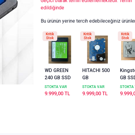
Geçici olarak temin edilememektedir. Temin
edildiğinde
Bu ürünün yerine tercih edebileceğiniz ürünle
Kritik
Kritik
Kritik
Stok
Stok
Stok
WD GREEN
HITACHI 500
Kingst
240 GB SSD
GB
GB SS
STOKTA VAR
STOKTA VAR
STOKTA
9.999,00 TL
9.999,00 TL
9.999,