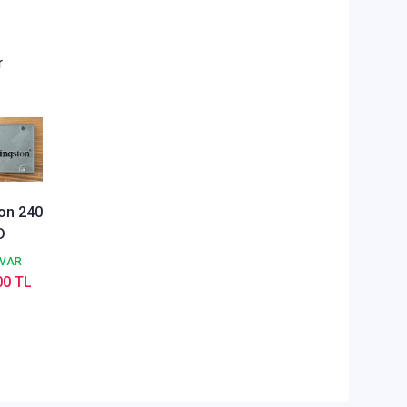
r
on 240
D
 VAR
00 TL