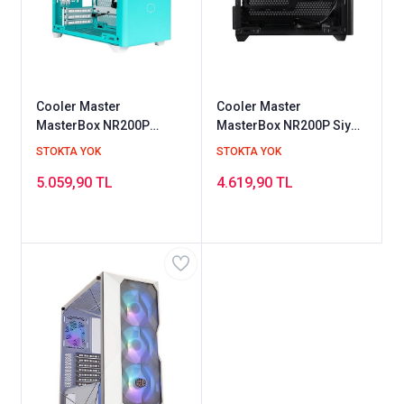
Cooler Master
Cooler Master
MasterBox NR200P
MasterBox NR200P Siyah
Karayip Mavi USB 3.2
USB 3.2 Mini-ITX Kasa
STOKTA YOK
STOKTA YOK
Mini ITX Kasa
5.059,90 TL
4.619,90 TL