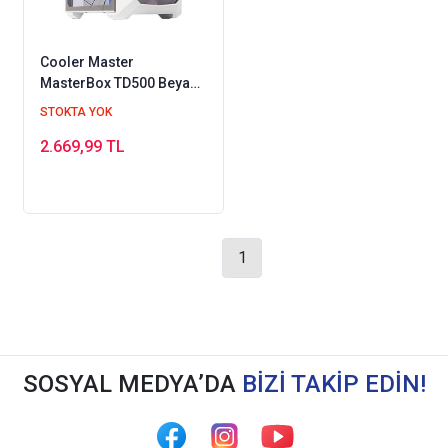
Cooler Master
MasterBox TD500 Beyaz
ARGB 4x120mm Fanlı,
STOKTA YOK
Tempered Glass, Kristal
2.669,99 TL
Mesh Ön panelli
MidTower Kasa (MCB-
D500D-WGNN-STU)
1
SOSYAL MEDYA’DA
BİZİ TAKİP EDİN!