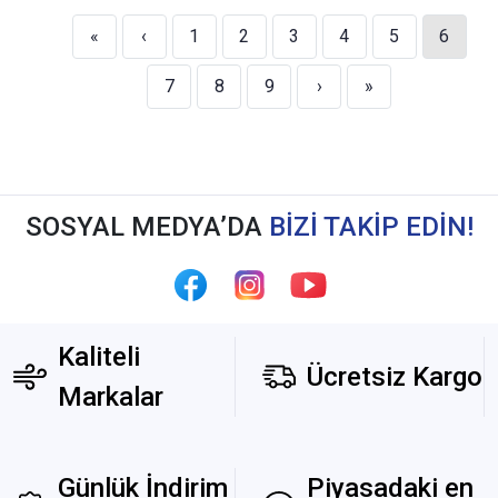
«
‹
1
2
3
4
5
6
7
8
9
›
»
SOSYAL MEDYA’DA
BİZİ TAKİP EDİN!
Kaliteli
Ücretsiz Kargo
Markalar
Günlük İndirim
Piyasadaki en