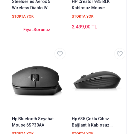
Steelseries Aerox 5
HP Creator 935 BLK
Wireless Diablo IV
Kablosuz Mouse
Edition Mouse
1D0K8AA
STOKTA YOK
STOKTA YOK
2.499,00 TL
Fiyat Sorunuz
Hp Bluetooth Seyahat
Hp 635 Çoklu Cihaz
Mouse 6SP30AA
Bağlantılı Kablosuz
Mouse Siyah 1D0K2AA
STOKTA YOK
STOKTA YOK