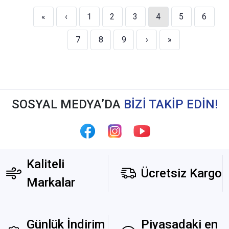
«
‹
1
2
3
4
5
6
7
8
9
›
»
SOSYAL MEDYA’DA
BİZİ TAKİP EDİN!
Kaliteli
Ücretsiz Kargo
Markalar
Günlük İndirim
Piyasadaki en