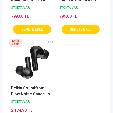
Kulaklık - Mavi
Kulaklık - Beyaz
STOKTA VAR
STOKTA VAR
799,00 TL
799,00 TL
Kritik
Stok
Belkin Soundfrom
Flow Noise Cancelling
Kulaklık - Siyah
STOKTA VAR
2.174,90 TL