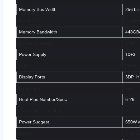
Memory Bus Width
256 bit
Memory Type
GDDR
Memory Bandwidth
448GB
Power Connector
2*8Pin
Power Supply
10+3
TDP
240W
Display Ports
3DP+H
Fans Type
FAN
Heat Pipe Number/Spec
6-?6
Auto Stop Technology
Y
Power Suggest
650W a
DirectX
Direct