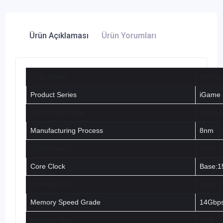
Ürün Açıklaması
Ürün Yorumları
Chip Series
GeFor
Product Series
iGame 
GPU Code Name
GA104
Manufacturing Process
8nm
CUDA Cores
5888
Core Clock
Base:1
One-Key OC
Base:1
Memory Speed Grade
14Gbp
Memory Size
8GB