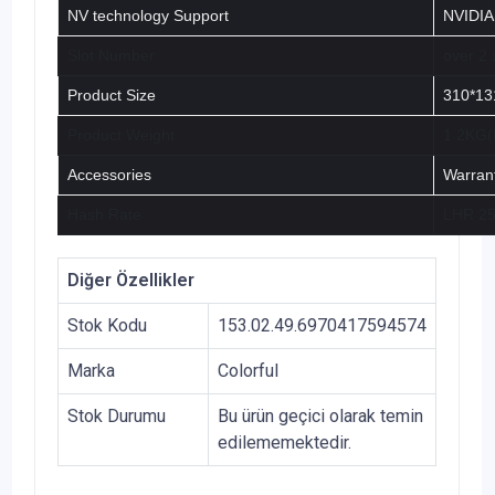
NV technology Support
NVIDIA
Slot Number
over 2 
Product Size
310*1
Product Weight
1.2KG(
Accessories
Warran
Hash Rate
LHR 25
Diğer Özellikler
Stok Kodu
153.02.49.6970417594574
Marka
Colorful
Stok Durumu
Bu ürün geçici olarak temin
edilememektedir.