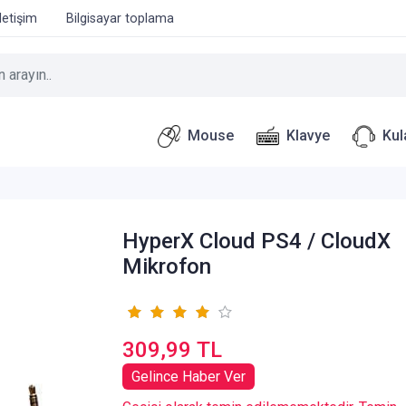
İletişim
Bilgisayar toplama
Mouse
Klavye
Kul
HyperX Cloud PS4 / CloudX
Mikrofon
309,99 TL
Gelince Haber Ver