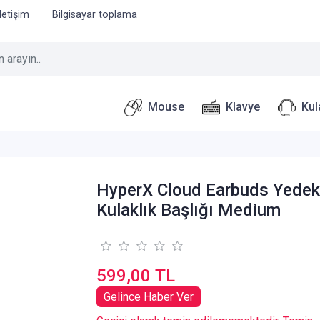
İletişim
Bilgisayar toplama
Mouse
Klavye
Kul
HyperX Cloud Earbuds Yede
Kulaklık Başlığı Medium
599,00 TL
Gelince Haber Ver