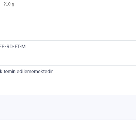
?10 g
EB-RD-ET-M
ak temin edilememektedir.