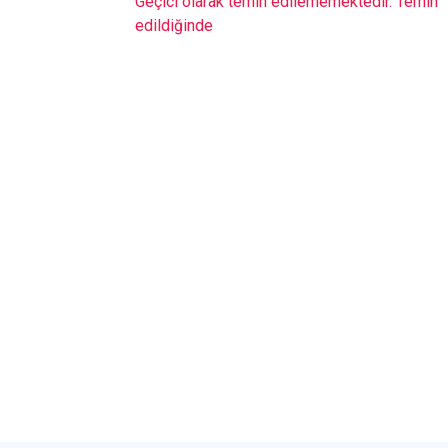
Geçici olarak temin edilememektedir. Temin
edildiğinde