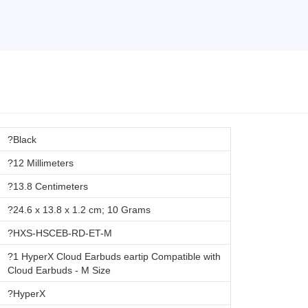
?Black
?12 Millimeters
?13.8 Centimeters
?24.6 x 13.8 x 1.2 cm; 10 Grams
?HXS-HSCEB-RD-ET-M
?1 HyperX Cloud Earbuds eartip Compatible with
Cloud Earbuds - M Size
?HyperX