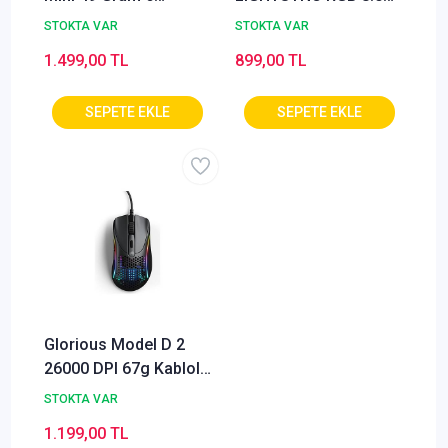
Düğmeli Kablolu
DPI Kablolu Oyuncu
STOKTA VAR
STOKTA VAR
Mouse Beyaz
Mouse - Mavi
1.499,00 TL
899,00 TL
(OUTLET)
Glorious Model D 2
26000 DPI 67g Kablolu
RGB Ergonomik
STOKTA VAR
Gaming Mouse ? Mat
1.199,00 TL
Siyah (GLO-MS-DV2-