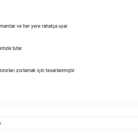
tamamlar ve her yere rahatça uyar.
tıda tutar.
ınırları zorlamak için tasarlanmıştır.
A