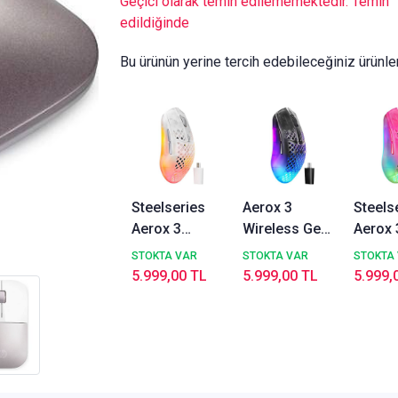
Geçici olarak temin edilememektedir. Temin
edildiğinde
Bu ürünün yerine tercih edebileceğiniz ürünle
Steelseries
Aerox 3
Steels
Aerox 3
Wireless Gen
Aerox 
Wireless Gen
2 - Shadow
Wirele
STOKTA VAR
STOKTA VAR
STOKTA
2 - Ghost 4K
4K Kablosuz
2 - Ma
5.999,00 TL
5.999,00 TL
5.999,
Kablosuz
Gaming
Haze 
Gaming
Mouse
Kablo
Mouse
Gamin
Mous