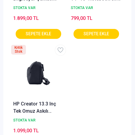
Yeşil 9J4C2AA
Çantası - Mavi
STOKTA VAR
STOKTA VAR
1.899,00 TL
799,00 TL
Kritik
Stok
HP Creator 13.3 Inç
Tek Omuz Askılı
Notebook Çantası
STOKTA VAR
Siyah 6M5S4AA
1.099,00 TL