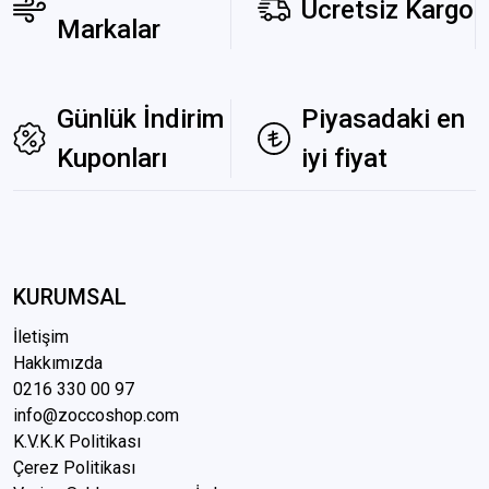
Ücretsiz Kargo
Markalar
Günlük İndirim
Piyasadaki en
Kuponları
iyi fiyat
KURUMSAL
İletişim
Hakkımızda
0216 3
30 00 97
info@zoccoshop.com
K.V.K.K Politikası
Çerez Politikası