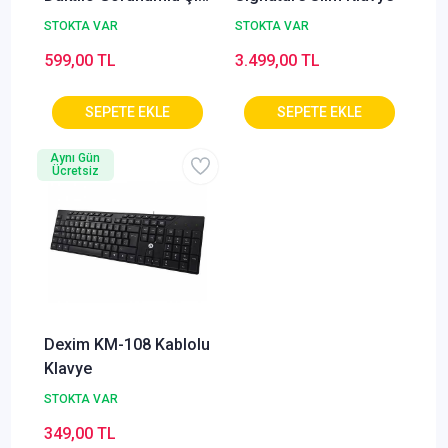
ve Kullanışlı Pilli
STOKTA VAR
STOKTA VAR
Türkçe Bluetooth Q
599,00 TL
3.499,00 TL
Klavye
Aynı Gün
Ücretsiz
Dexim KM-108 Kablolu
Klavye
STOKTA VAR
349,00 TL