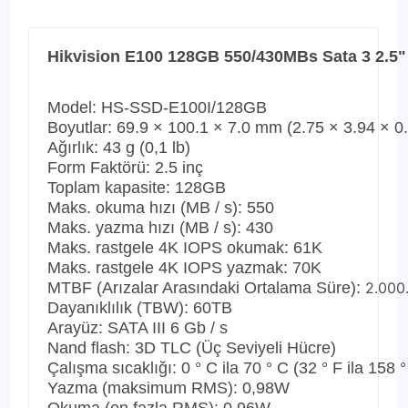
Hikvision E100 128GB 550/430MBs Sata 3 2.
Model: HS-SSD-E100I/128GB
Boyutlar: 69.9 × 100.1 × 7.0 mm (2.75 × 3.94 × 0.
Ağırlık: 43 g (0,1 lb)
Form Faktörü: 2.5 inç
Toplam kapasite: 128GB
Maks.
okuma hızı (MB / s): 550
Maks.
yazma hızı (MB / s): 430
Maks.
rastgele 4K IOPS okumak: 61K
Maks.
rastgele 4K IOPS yazmak: 70K
MTBF (Arızalar Arasındaki Ortalama Süre):
2.000
Dayanıklılık (TBW): 60TB
Arayüz: SATA III 6 Gb / s
Nand flash: 3D TLC (Üç Seviyeli Hücre)
Çalışma sıcaklığı: 0 ° C ila 70 ° C (32 ° F ila 158 °
Yazma (maksimum RMS): 0,98W
Okuma (en fazla RMS): 0,96W