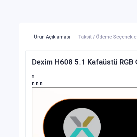
Ürün Açıklaması
Taksit / Ödeme Seçenekle
Dexim H608 5.1 Kafaüstü RGB 
n
n
n
n