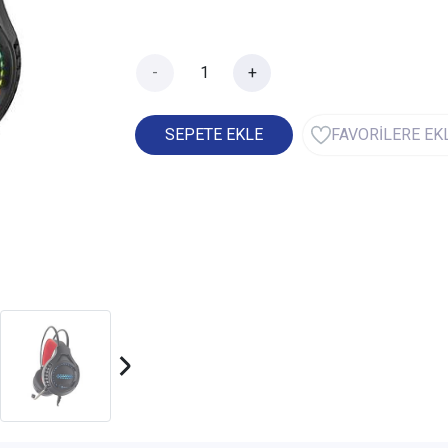
-
+
SEPETE EKLE
FAVORİLERE EK