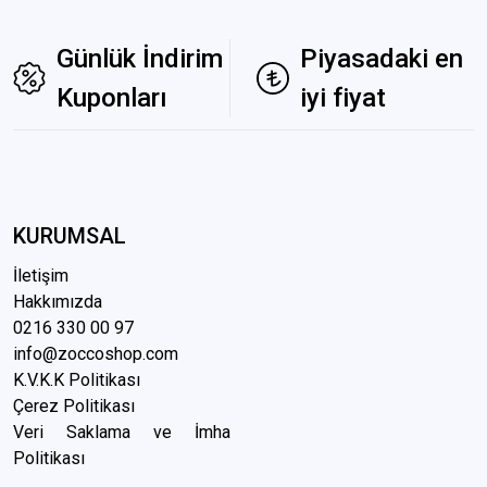
Günlük İndirim
Piyasadaki en
Kuponları
iyi fiyat
KURUMSAL
İletişim
Hakkımızda
0216 3
30 00 97
info@zoccoshop.com
K.V.K.K Politikası
Çerez Politikası
Veri Saklama ve İmha
Politikası