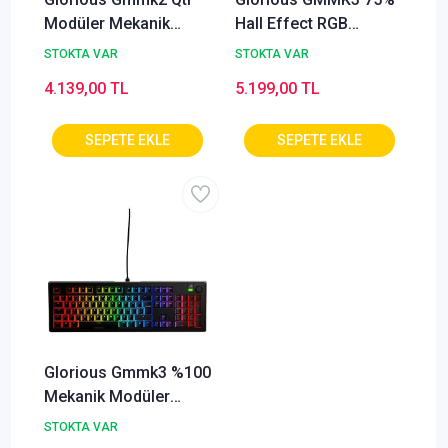
Modüler Mekanik
Hall Effect RGB
Klavye %96
Kablolu Mekanik
STOKTA VAR
STOKTA VAR
Modüler TR Gaming
4.139,00 TL
5.199,00 TL
Klavye ? Siyah (GLO-
KB-GMMK3-75-PB-HE-
W-BLK-TR)
Glorious Gmmk3 %100
Mekanik Modüler
Türkçe Siyah Oyuncu
STOKTA VAR
Klavyesi