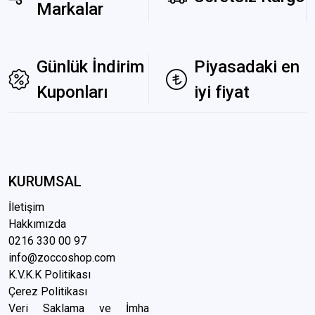
Markalar
Günlük İndirim
Piyasadaki en
Kuponları
iyi fiyat
KURUMSAL
İletişim
Hakkımızda
0216 3
30 00 97
info@zoccoshop.com
K.V.K.K Politikası
Çerez Politikası
Veri Saklama ve İmha