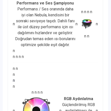
Performans ve Ses Şampiyonu
Performans / Ses oranında daha
n
n
n
n
iyi olan Nebula, kendisini bir
sonraki seviyeye taşıdı. Dahili fanı
n
n
n
ile üst düzey performans için ısı
dağılımını hızlandırır ve geliştirir.
n
n
Doğrudan temas eden ısı borularını
optimize şekilde eşit dağıtır.
n
n
n
n
n
n
n
n
n
n
n
n
n
n
RGB Aydınlatma
Güçlendirilmiş RGB
n
n
aydınlatması ile
n