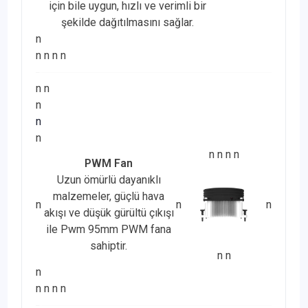
için bile uygun, hızlı ve verimli bir
şekilde dağıtılmasını sağlar.
n
n
n
n
n
n
n
n
n
n
n
n
n
n
PWM Fan
Uzun ömürlü dayanıklı
malzemeler, güçlü hava
n
n
n
akışı ve düşük gürültü çıkışı
ile Pwm 95mm PWM fana
sahiptir.
n
n
n
n
n
n
n