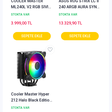
COOLER MASTER
ASUS ROG STRIX LC II
ML240L V2 RGB SIVI
240 ARGB AURA SYNC
SOĞUTMA MLW-
ADRESLENEBİLİR RGB
STOKTA VAR
STOKTA VAR
D24M-A18PC-R2
120MM FAN SIVI CPU
3.999,00 TL
13.329,90 TL
(OUTLET)
SOĞUTUCUSU BEYAZ
V3
Cooler Master Hyper
212 Halo Black Edition
Intel1700/Am5 Uyumlu
STOKTA VAR