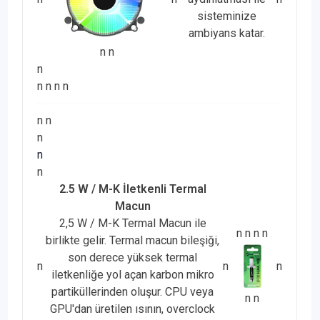
sisteminize
ambiyans katar.
n
n
n
n
n
n
n
n
n
n
n
n
2.5 W / M-K İletkenli Termal
Macun
2,5 W / M-K Termal Macun ile
n
n
n
n
birlikte gelir. Termal macun bileşiği,
son derece yüksek termal
n
n
n
iletkenliğe yol açan karbon mikro
partiküllerinden oluşur. CPU veya
n
n
GPU'dan üretilen ısının, overclock