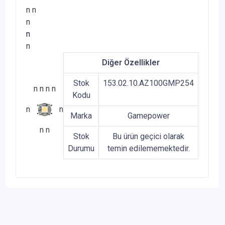
n
n
n
n
n
Diğer Özellikler
Stok
153.02.10.AZ100GMP254
n
n
n
n
Kodu
n
n
Marka
Gamepower
n
n
Stok
Bu ürün geçici olarak
Durumu
temin edilememektedir.