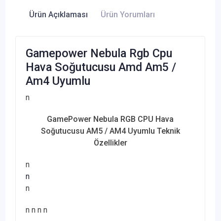
Ürün Açıklaması
Ürün Yorumları
Gamepower Nebula Rgb Cpu
Hava Soğutucusu Amd Am5 /
Am4 Uyumlu
n
GamePower Nebula RGB CPU Hava
Soğutucusu AM5 / AM4 Uyumlu Teknik
Özellikler
n
n
n
n
n
n
n