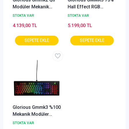
Modüler Mekanik
Hall Effect RGB
Klavye %96
Kablolu Mekanik
STOKTA VAR
STOKTA VAR
Modüler TR Gaming
4.139,00 TL
5.199,00 TL
Klavye ? Siyah (GLO-
KB-GMMK3-75-PB-HE-
W-BLK-TR)
Glorious Gmmk3 %100
Mekanik Modüler
Türkçe Siyah Oyuncu
STOKTA VAR
Klavyesi