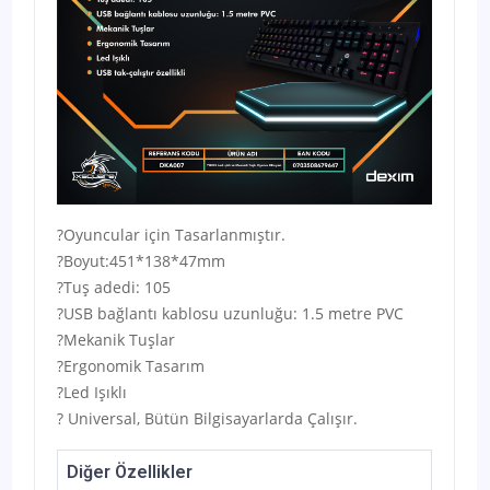
?Oyuncular için Tasarlanmıştır.
?Boyut:451*138*47mm
?Tuş adedi: 105
?USB bağlantı kablosu uzunluğu: 1.5 metre PVC
?Mekanik Tuşlar
?Ergonomik Tasarım
?Led Işıklı
? Universal, Bütün Bilgisayarlarda Çalışır.
Diğer Özellikler