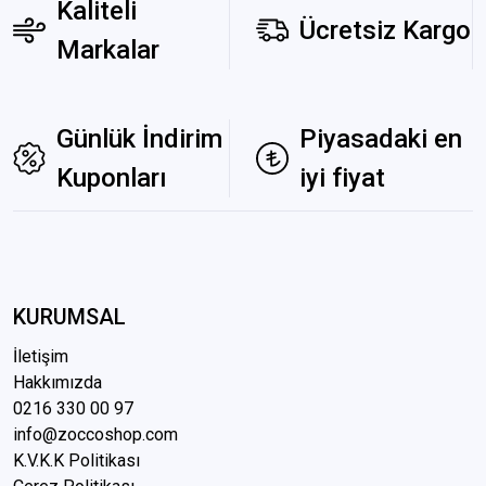
Kaliteli
Ücretsiz Kargo
Markalar
Günlük İndirim
Piyasadaki en
Kuponları
iyi fiyat
KURUMSAL
İletişim
Hakkımızda
0216 3
30 00 97
info@zoccoshop.com
K.V.K.K Politikası