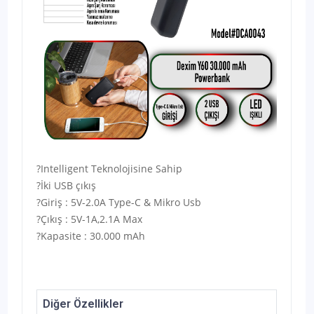
?Intelligent Teknolojisine Sahip
?İki USB çıkış
?Giriş : 5V-2.0A Type-C & Mikro Usb
?Çıkış : 5V-1A,2.1A Max
?Kapasite : 30.000 mAh
Diğer Özellikler