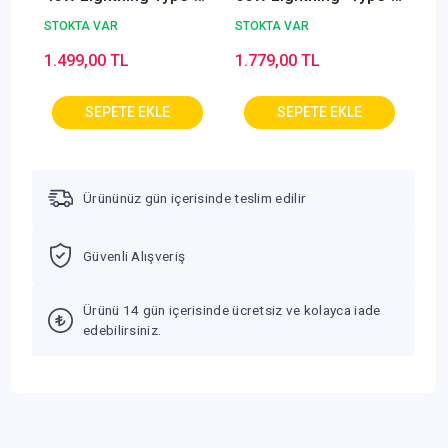
Kablolu Hızlı
Kablolu Hızlı Şarj
STOKTA VAR
STOKTA VAR
Taşınabilir Güç
Taşınabilir Güç
1.499,00 TL
1.779,00 TL
Kaynağı Şarj Cihazı
Kaynağı Şarj Cihazı
DCA0070
DCA0071
Ürününüz gün içerisinde teslim edilir
Güvenli Alışveriş
Ürünü 14 gün içerisinde ücretsiz ve kolayca iade
edebilirsiniz.