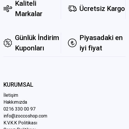
Kaliteli
Ücretsiz Kargo
Markalar
Günlük İndirim
Piyasadaki en
Kuponları
iyi fiyat
KURUMSAL
İletişim
Hakkımızda
0216 3
30 00 97
info@zoccoshop.com
K.V.K.K Politikası