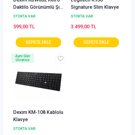
Daktilo Görünümlü Şık
Signature Slim Klavye
ve Kullanışlı Pilli
STOKTA VAR
STOKTA VAR
Türkçe Bluetooth Q
599,00 TL
3.499,00 TL
Klavye
Aynı Gün
Ücretsiz
Dexim KM-108 Kablolu
Klavye
STOKTA VAR