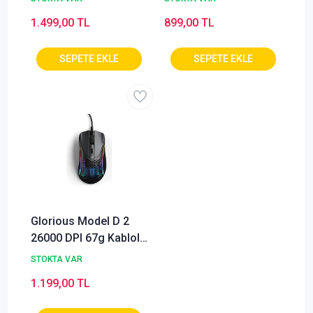
Mouse Beyaz
Mouse - Mavi
1.499,00 TL
899,00 TL
(OUTLET)
Glorious Model D 2
26000 DPI 67g Kablolu
RGB Ergonomik
STOKTA VAR
Gaming Mouse ? Mat
1.199,00 TL
Siyah (GLO-MS-DV2-
MB)