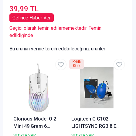
39,99 TL
Gelince Haber Ver
Geçici olarak temin edilememektedir. Temin
edildiğinde
Bu ürünün yerine tercih edebileceğiniz ürünler
Kritik
Stok
Glorious Model O 2
Logitech G G102
Mini 49 Gram 6
LIGHTSYNC RGB 8.000
Düğmeli Kablolu
DPI Kablolu Oyuncu
STOKTA VAR
STOKTA VAR