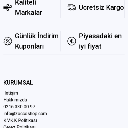
Kaliteli
Ücretsiz Kargo
Markalar
Günlük İndirim
Piyasadaki en
Kuponları
iyi fiyat
KURUMSAL
İletişim
Hakkımızda
0216 3
30 00 97
info@zoccoshop.com
K.V.K.K Politikası
Çerez Politikası