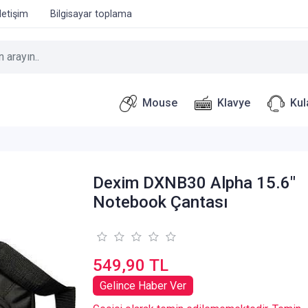
İletişim
Bilgisayar toplama
Mouse
Klavye
Kul
Dexim DXNB30 Alpha 15.6"
Notebook Çantası
549,90 TL
Gelince Haber Ver