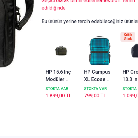
Geçici olarak temin edilememektedir. Temin
edildiğinde
Bu ürünün yerine tercih edebileceğiniz ürünle
Kritik
Stok
HP 15.6 Inç
HP Campus
HP Cre
Modüler
XL Ecose
13.3 I
Bilgisayar
14"-16"
Omuz A
STOKTA VAR
STOKTA VAR
STOKTA
Çantası Yeşil
Notebook
Noteb
1.899,00 TL
799,00 TL
1.099,
9J4C2AA
Sırt Çantası -
Çantas
Mavi
6M5S