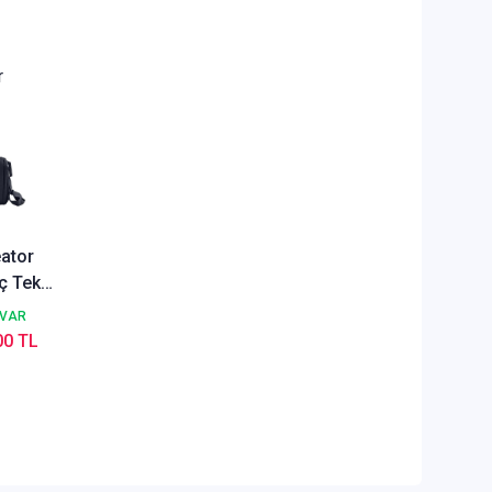
r
ator
nç Tek
skılı
 VAR
ook
00 TL
ı Siyah
4AA