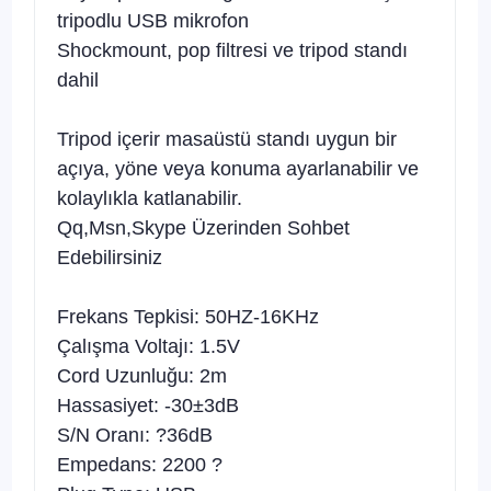
tripodlu USB mikrofon
Shockmount, pop filtresi ve tripod standı
dahil
Tripod içerir masaüstü standı uygun bir
açıya, yöne veya konuma ayarlanabilir ve
kolaylıkla katlanabilir.
Qq,Msn,Skype Üzerinden Sohbet
Edebilirsiniz
Frekans Tepkisi: 50HZ-16KHz
Çalışma Voltajı: 1.5V
Cord Uzunluğu: 2m
Hassasiyet: -30±3dB
S/N Oranı: ?36dB
Empedans: 2200 ?