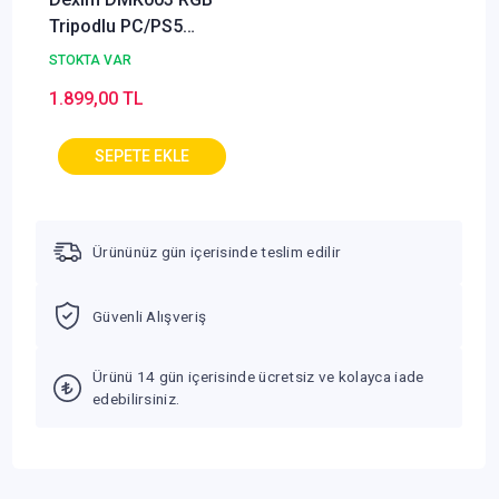
Tripodlu PC/PS5
Uyumlu Siyah Oyuncu
STOKTA VAR
ve Yayıncı Mikrofonu
1.899,00 TL
Ürününüz gün içerisinde teslim edilir
Güvenli Alışveriş
Ürünü 14 gün içerisinde ücretsiz ve kolayca iade
edebilirsiniz.