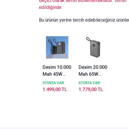
Geçici olarak temin edilememektedir. Temin
edildiğinde
Bu ürünün yerine tercih edebileceğiniz ürünle
Dexim 10.000
Dexim 20.000
Mah 45W
Mah 65W
Lightning
Lightning+Type-
STOKTA VAR
STOKTA VAR
Type-C
C Kablolu
1.499,00 TL
1.779,00 TL
Kablolu Hızlı
Hızlı Şarj
Taşınabilir
Taşınabilir
Güç Kaynağı
Güç Kaynağı
Şarj Cihazı
Şarj Cihazı
DCA0070
DCA0071