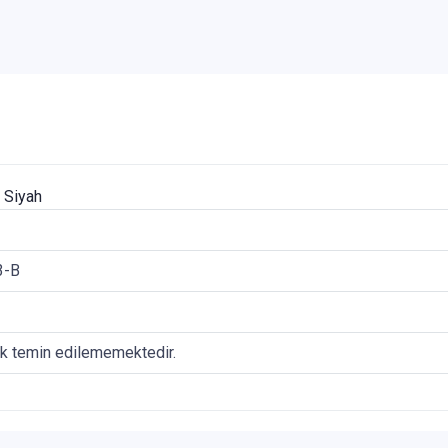
 Siyah
3-B
ak temin edilememektedir.