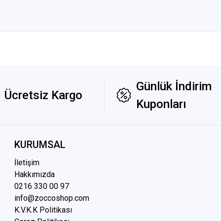
Günlük İndirim
Ücretsiz Kargo
Kuponları
KURUMSAL
İletişim
Hakkımızda
0216 3
30 00 97
info@zoccoshop.com
K.V.K.K Politikası