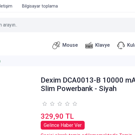
İletişim
Bilgisayar toplama
Mouse
Klavye
Kul
m
Dexim DCA0013-B 10000 m
Slim Powerbank - Siyah
329,90 TL
Gelince Haber Ver