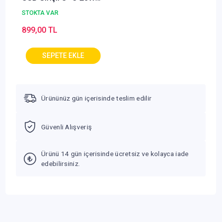
Hızlı Şarj Cihazı
STOKTA VAR
iPhone 15 14 13 12 11
899,00 TL
Uyumlu Samsung ve
Android Uyumlu Beyaz
Ürününüz gün içerisinde teslim edilir
Güvenli Alışveriş
Ürünü 14 gün içerisinde ücretsiz ve kolayca iade
edebilirsiniz.