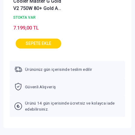
Cooler Master G Gold
V2 750W 80+ Gold ATX
3.1 120mm Fanlı
STOKTA VAR
7.199,00 TL
Ürününüz gün içerisinde teslim edilir
Güvenli Alışveriş
Ürünü 14 gün içerisinde ücretsiz ve kolayca iade
edebilirsiniz.