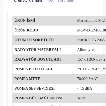
Ürün Açıklaması
Ürün Yorumları
ÜRÜN İSMİ
MasterLiquid ML
ÜRÜN KODU
MLW-D12M-A18
UYUMLU SOKETLER
Intel®
LGA 2066,2
RADYATÖR MATERYALİ
Alüminyum
RADYATÖR BOYUTLARI
157 x 119.6 x 27.2 
POMPA BOYUTLARI
79.9 x 76 x 47.1 mm
POMPA MTTF
70,000 SAAT
POMPA SES SEVİYESİ
< 15 dBA
POMPA GÜÇ BAĞLANTISI
3-Pin