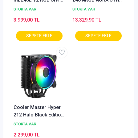
SOĞUTMA MLW-
ADRESLENEBİLİR RGB
STOKTA VAR
STOKTA VAR
D24M-A18PC-R2
120MM FAN SIVI CPU
3.999,00 TL
13.329,90 TL
(OUTLET)
SOĞUTUCUSU BEYAZ
V3
Cooler Master Hyper
212 Halo Black Edition
Intel1700/Am5 Uyumlu
STOKTA VAR
Hava Soğutucu
2.299,00 TL