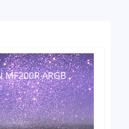
 MF200R ARGB
a