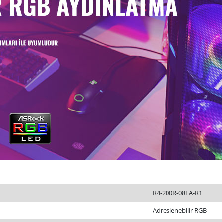
R4-200R-08FA-R1
Adreslenebilir RGB