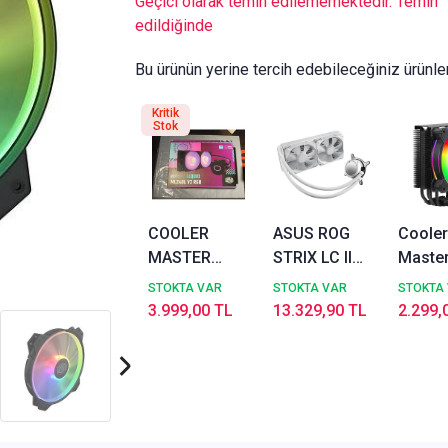
Geçici olarak temin edilememektedir. Temin
edildiğinde
Bu ürünün yerine tercih edebileceğiniz ürünle
Kritik
Stok
COOLER
ASUS ROG
Cooler
MASTER
STRIX LC II
Master
ML240L V2
240 ARGB
212 Ha
STOKTA VAR
STOKTA VAR
STOKTA
RGB SIVI
AURA SYNC
Black 
3.999,00 TL
13.329,90 TL
2.299,
SOĞUTMA
ADRESLENEBİLİR
Intel1
MLW-D24M-
RGB 120MM
Uyuml
A18PC-R2
FAN SIVI CPU
Soğut
(OUTLET)
SOĞUTUCUSU
BEYAZ V3