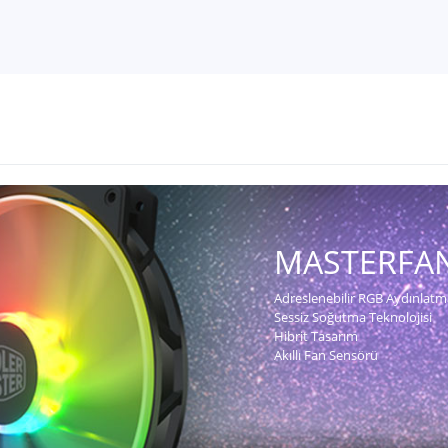
MASTERFAN
Adreslenebilir RGB Aydınlatm
Sessiz Soğutma Teknolojisi
Hibrit Tasarım
Akıllı Fan Sensörü