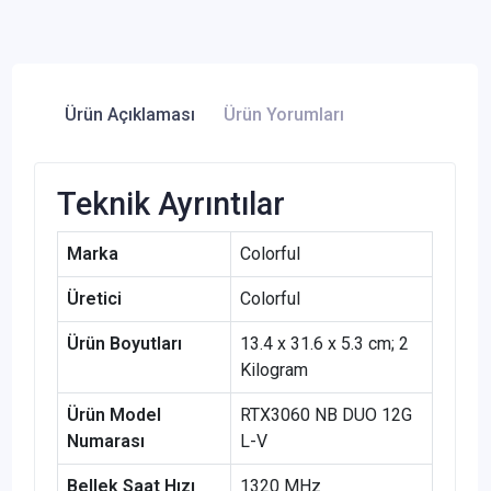
Ürün Açıklaması
Ürün Yorumları
Teknik Ayrıntılar
Marka
‎Colorful
Üretici
‎Colorful
Ürün Boyutları
‎13.4 x 31.6 x 5.3 cm; 2
Kilogram
Ürün Model
‎RTX3060 NB DUO 12G
Numarası
L-V
Bellek Saat Hızı
‎1320 MHz