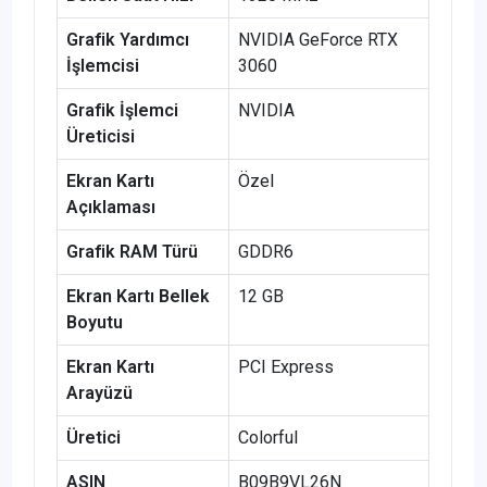
Grafik Yardımcı
‎NVIDIA GeForce RTX
İşlemcisi
3060
Grafik İşlemci
‎NVIDIA
Üreticisi
Ekran Kartı
‎Özel
Açıklaması
Grafik RAM Türü
‎GDDR6
Ekran Kartı Bellek
‎12 GB
Boyutu
Ekran Kartı
‎PCI Express
Arayüzü
Üretici
‎Colorful
ASIN
‎B09B9VL26N